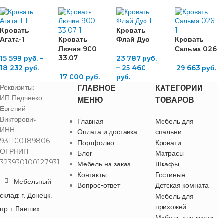
Кровать
Кровать
Агата-1
Кровать
Флай Дуо
Кровать
Лючия 900
Сальма 026
33.07
15 598
руб.
–
23 787
руб.
18 232
руб.
–
25 460
29 663
руб.
17 000
руб.
руб.
Реквизиты:
ГЛАВНОЕ
КАТЕГОРИИ
ИП Педченко
МЕНЮ
ТОВАРОВ
Евгений
Викторович
Главная
Мебель для
ИНН
Оплата и доставка
спальни
931100189806
Портфолио
Кровати
ОГРНИП
Блог
Матрасы
323930100127931
Мебель на заказ
Шкафы
Контакты
Гостиные
Мебельный
Вопрос-ответ
Детская комната
склад: г. Донецк,
Мебель для
прихожей
пр-т Павших
Мебель для кухни