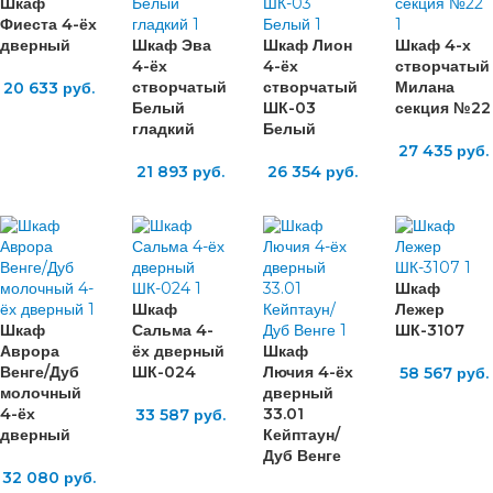
Шкаф
Фиеста 4-ёх
дверный
Шкаф Эва
Шкаф Лион
Шкаф 4-х
4-ёх
4-ёх
створчатый
створчатый
створчатый
Милана
20 633
руб.
Белый
ШК-03
секция №22
гладкий
Белый
27 435
руб.
21 893
руб.
26 354
руб.
Шкаф
Шкаф
Лежер
Шкаф
Сальма 4-
ШК-3107
Аврора
ёх дверный
Шкаф
Венге/Дуб
ШК-024
Лючия 4-ёх
58 567
руб.
молочный
дверный
4-ёх
33.01
33 587
руб.
дверный
Кейптаун/
Дуб Венге
32 080
руб.