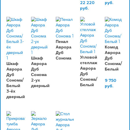
22 220
руб.
руб.
Пенал
Аврора
Комод
Дуб
Аврора
Угловой
Шкаф
Сонома
Дуб
стеллаж
Шкаф
Аврора
Сонома/
Аврора
Аврора
Дуб
Белый
Дуб
Дуб
Сонома
Сонома/
Сонома/
2-ух
9 750
Белый
Белый
дверный
руб.
3-ёх
дверный