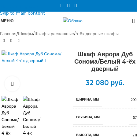
Skip to navigation
Skip to main content
МЕНЮ
Главная
/
Шкафы
/
Шкафы распашные
/
4-ёх дверные шкафы
Шкаф Аврора Дуб
Сонома/Белый 4-ёх
дверный
32 080
руб.
Нажмите, чтобы увеличить
ШИРИНА, ММ
200
ГЛУБИНА, ММ
57
ВЫСОТА, ММ
21