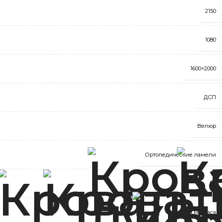
2150
1080
1600×2000
ДСП
Велюр
Ортопедические ламели
Да
Без матраса