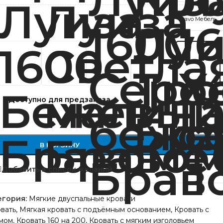
Bravo Мебель
Доступно для предзаказа
В КОРЗИНУ
Добавить в список желаний
егория:
Мягкие двуспальные кровати
вать
,
Мягкая кровать с подъёмным основанием
,
Кровать с
мом
,
Кровать 160 на 200
,
Кровать с мягким изголовьем