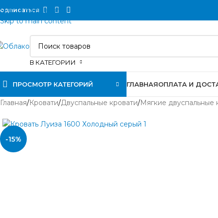
Skip to navigation
одписаться
Skip to main content
В КАТЕГОРИИ
ПРОСМОТР КАТЕГОРИЙ
ГЛАВНАЯ
ОПЛАТА И ДОСТ
Главная
/
Кровати
/
Двуспальные кровати
/
Мягкие двуспальные 
-15%