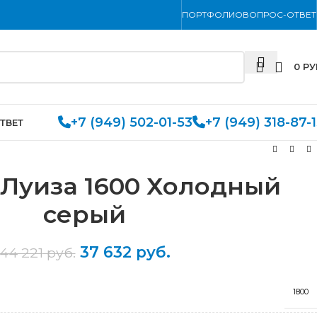
ПОРТФОЛИО
ВОПРОС-ОТВЕТ
0
РУ
+7 (949) 502-01-53
+7 (949) 318-87-
ТВЕТ
 Луиза 1600 Холодный
серый
37 632
руб.
44 221
руб.
1800