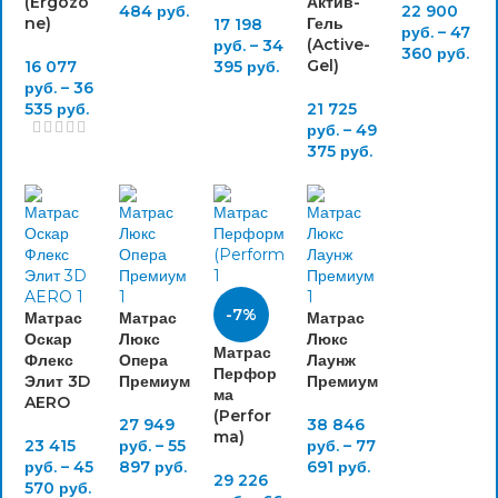
(Ergozo
Актив-
484
руб.
22 900
ne)
Гель
17 198
руб.
–
47
(Active-
руб.
–
34
360
руб.
Gel)
16 077
395
руб.
руб.
–
36
535
руб.
21 725
руб.
–
49
375
руб.
-7%
Матрас
Матрас
Матрас
Оскар
Люкс
Люкс
Матрас
Флекс
Опера
Лаунж
Перфор
Элит 3D
Премиум
Премиум
ма
AERO
(Perfor
27 949
38 846
ma)
23 415
руб.
–
55
руб.
–
77
руб.
–
45
897
руб.
691
руб.
29 226
570
руб.