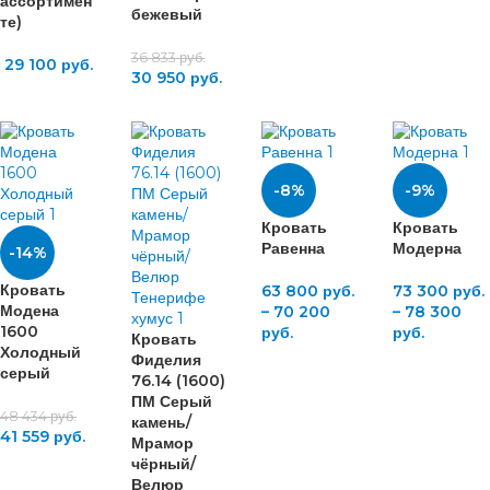
ассортимен
бежевый
те)
36 833
руб.
29 100
руб.
30 950
руб.
-8%
-9%
Кровать
Кровать
Равенна
Модерна
-14%
Кровать
63 800
руб.
73 300
руб.
Модена
–
70 200
–
78 300
1600
руб.
руб.
Кровать
Холодный
Фиделия
серый
76.14 (1600)
ПМ Серый
48 434
руб.
камень/
41 559
руб.
Мрамор
чёрный/
Велюр