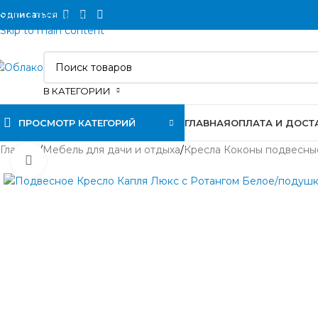
Skip to navigation
одписаться
Skip to main content
В КАТЕГОРИИ
ПРОСМОТР КАТЕГОРИЙ
ГЛАВНАЯ
ОПЛАТА И ДОСТ
Главная
/
Мебель для дачи и отдыха
/
Кресла Коконы подвесны
Нажмите, чтобы увеличить