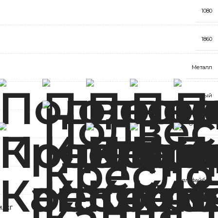
1080
1860
Металл
Белый
Оксфорд
Красный
Холлофайбер
./КГ
120