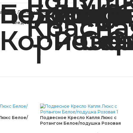
а Капля Люкс подвесные
Метка:
Мебель из ротанга
Следовать:
Люкс Белое/
Подвесное Кресло Капля Люкс с
Ротангом Белое/подушка Розовая