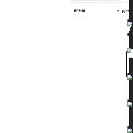
БРЕНД
М-Групп