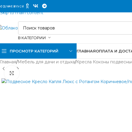
Skip to navigation
одписаться
Skip to main content
В КАТЕГОРИИ
ПРОСМОТР КАТЕГОРИЙ
ГЛАВНАЯ
ОПЛАТА И ДОСТ
Главная
/
Мебель для дачи и отдыха
/
Кресла Коконы подвесны
Нажмите, чтобы увеличить