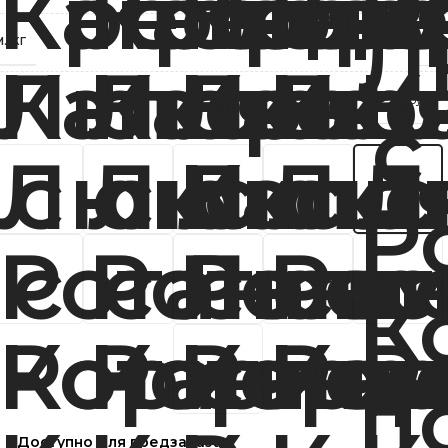
./КГ
120
М-Групп
Доступно для предзаказа