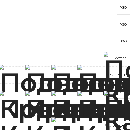
1080
1080
1860
Металл
Коричневый
Оксфорд
Зелёный
Холлофайбер