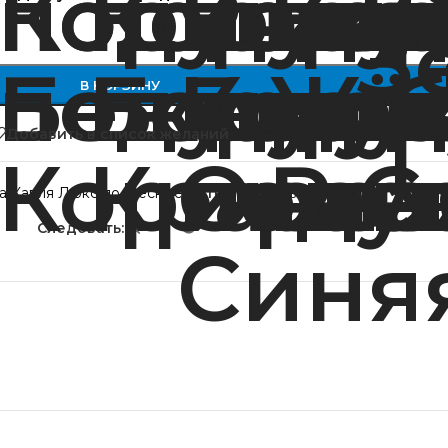
В КОРЗИНУ
Добавить в список желаний
а Капля Люкс подвесные
Метка:
Мебель из ротанга
Следовать: