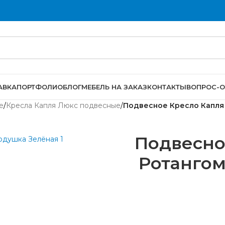
АВКА
ПОРТФОЛИО
БЛОГ
МЕБЕЛЬ НА ЗАКАЗ
КОНТАКТЫ
ВОПРОС-О
е
/
Кресла Капля Люкс подвесные
/
Подвесное Кресло Капля
Подвесно
Ротанго