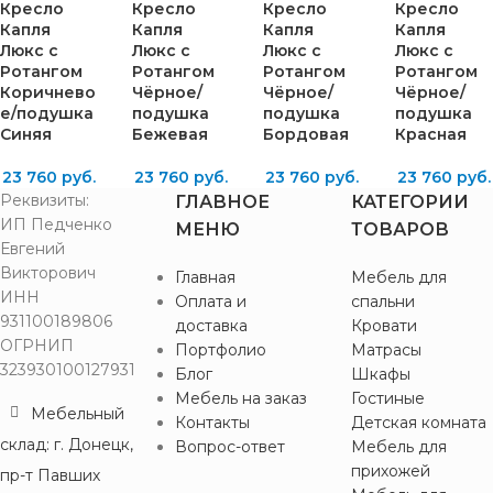
Кресло
Кресло
Кресло
Кресло
Капля
Капля
Капля
Капля
Люкс с
Люкс с
Люкс с
Люкс с
Ротангом
Ротангом
Ротангом
Ротангом
Коричнево
Чёрное/
Чёрное/
Чёрное/
е/подушка
подушка
подушка
подушка
Синяя
Бежевая
Бордовая
Красная
23 760
руб.
23 760
руб.
23 760
руб.
23 760
руб.
Реквизиты:
ГЛАВНОЕ
КАТЕГОРИИ
ИП Педченко
МЕНЮ
ТОВАРОВ
Евгений
Викторович
Главная
Мебель для
ИНН
Оплата и
спальни
931100189806
доставка
Кровати
ОГРНИП
Портфолио
Матрасы
323930100127931
Блог
Шкафы
Мебель на заказ
Гостиные
Мебельный
Контакты
Детская комната
склад: г. Донецк,
Вопрос-ответ
Мебель для
прихожей
пр-т Павших