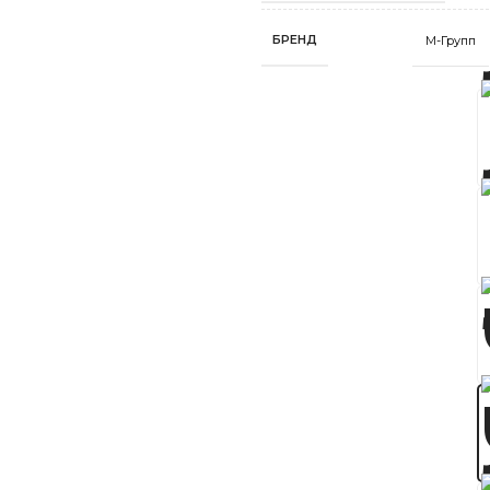
БРЕНД
М-Групп