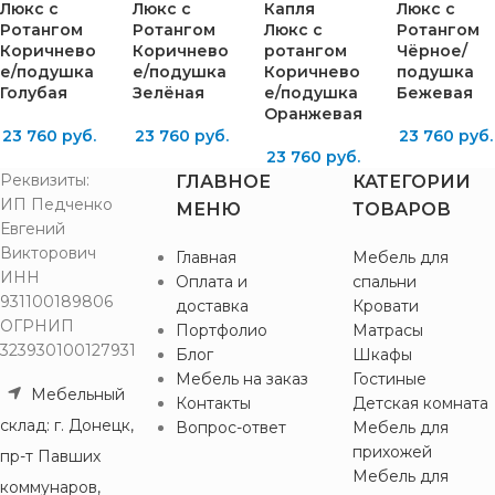
Люкс с
Люкс с
Капля
Люкс с
Ротангом
Ротангом
Люкс с
Ротангом
Коричнево
Коричнево
ротангом
Чёрное/
е/подушка
е/подушка
Коричнево
подушка
Голубая
Зелёная
е/подушка
Бежевая
Оранжевая
23 760
руб.
23 760
руб.
23 760
руб.
23 760
руб.
Реквизиты:
ГЛАВНОЕ
КАТЕГОРИИ
ИП Педченко
МЕНЮ
ТОВАРОВ
Евгений
Викторович
Главная
Мебель для
ИНН
Оплата и
спальни
931100189806
доставка
Кровати
ОГРНИП
Портфолио
Матрасы
323930100127931
Блог
Шкафы
Мебель на заказ
Гостиные
Мебельный
Контакты
Детская комната
склад: г. Донецк,
Вопрос-ответ
Мебель для
прихожей
пр-т Павших
Мебель для
коммунаров,