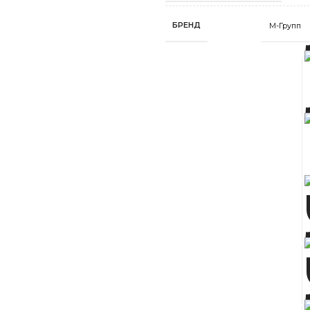
БРЕНД
М-Групп