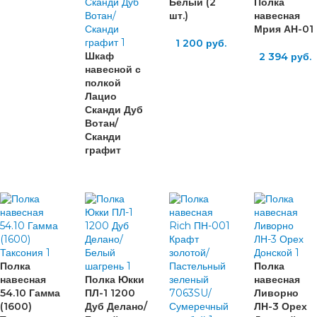
Белый (2
Полка
шт.)
навесная
Мрия АН-01
1 200
руб.
Шкаф
2 394
руб.
навесной с
полкой
Лацио
Сканди Дуб
Вотан/
Сканди
графит
Полка
Полка
навесная
Полка Юкки
навесная
54.10 Гамма
ПЛ-1 1200
Ливорно
(1600)
Дуб Делано/
ЛН-3 Орех