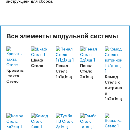
инструкцией для сборки.
Все элементы модульной системы
Шкаф
Стелс
Пенал
Пенал
Кровать
Стелс
Стелс
-тахта
1в1д1ящ
2д1ящ
Комод
Стелс
Стелс с
витрино
й
1в2д1ящ