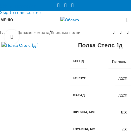
Skip to navigation
Skip to main content
МЕНЮ
Главная
/
Детская комната
/
Книжные полки
Нажмите, чтобы увеличить
Полка Стелс 1д
БРЕНД
Империал
КОРПУС
ЛДСП
ФАСАД
ЛДСП
ШИРИНА, ММ
1200
ГЛУБИНА, ММ
230