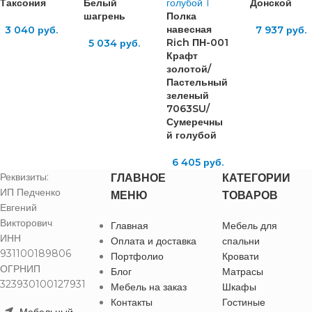
Таксония
Белый
Донской
шагрень
Полка
навесная
3 040
руб.
7 937
руб.
Rich ПН-001
5 034
руб.
Крафт
золотой/
Пастельный
зеленый
7063SU/
Сумеречны
й голубой
6 405
руб.
Реквизиты:
ГЛАВНОЕ
КАТЕГОРИИ
ИП Педченко
МЕНЮ
ТОВАРОВ
Евгений
Викторович
Главная
Мебель для
ИНН
Оплата и доставка
спальни
931100189806
Портфолио
Кровати
ОГРНИП
Блог
Матрасы
323930100127931
Мебель на заказ
Шкафы
Контакты
Гостиные
Мебельный