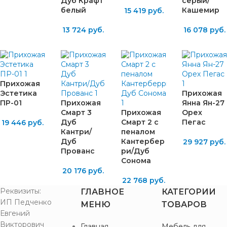
Дуб Крафт
серый/
белый
Кашемир
15 419
руб.
13 724
руб.
16 078
руб.
Прихожая
Эстетика
Прихожая
ПР-01
Прихожая
Янна Ян-27
Смарт 3
Прихожая
Орех
Дуб
Смарт 2 с
Пегас
19 446
руб.
Кантри/
пеналом
Дуб
Кантербер
29 927
руб.
Прованс
ри/Дуб
Сонома
20 176
руб.
22 768
руб.
Реквизиты:
ГЛАВНОЕ
КАТЕГОРИИ
ИП Педченко
МЕНЮ
ТОВАРОВ
Евгений
Викторович
Главная
Мебель для