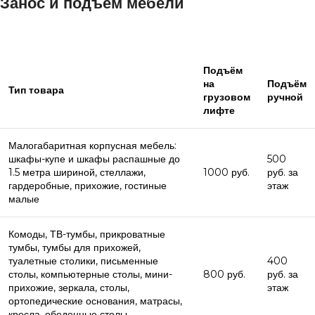
Занос и подъём мебели
Подъём
на
Подъём
Тип товара
грузовом
ручной
лифте
Малогабаритная корпусная мебель:
шкафы-купе и шкафы распашные до
500
1.5 метра шириной, стеллажи,
1000 руб.
руб. за
гардеробные, прихожие, гостиные
этаж
малые
Комоды, ТВ-тумбы, прикроватные
тумбы, тумбы для прихожей,
туалетные столики, письменные
400
столы, компьютерные столы, мини-
800 руб.
руб. за
прихожие, зеркала, столы,
этаж
ортопедические основания, матрасы,
кресла, обеденные столы