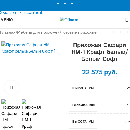
Skip to navigation
Skip to main content
МЕНЮ
Главная
/
Мебель для прихожей
/
Готовые прихожие
Прихожая Сафари
НМ-1 Крафт белый/
Белый Софт
22 575
руб.
Нажмите, чтобы увеличить
ШИРИНА, ММ
17
ГЛУБИНА, ММ
35
ВЫСОТА, ММ
207