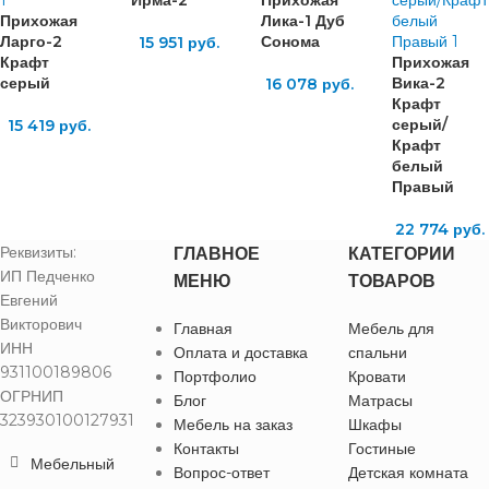
Прихожая
Лика-1 Дуб
Ларго-2
Сонома
15 951
руб.
Крафт
Прихожая
серый
Вика-2
16 078
руб.
Крафт
серый/
15 419
руб.
Крафт
белый
Правый
22 774
руб.
Реквизиты:
ГЛАВНОЕ
КАТЕГОРИИ
ИП Педченко
МЕНЮ
ТОВАРОВ
Евгений
Викторович
Главная
Мебель для
ИНН
Оплата и доставка
спальни
931100189806
Портфолио
Кровати
ОГРНИП
Блог
Матрасы
323930100127931
Мебель на заказ
Шкафы
Контакты
Гостиные
Мебельный
Вопрос-ответ
Детская комната