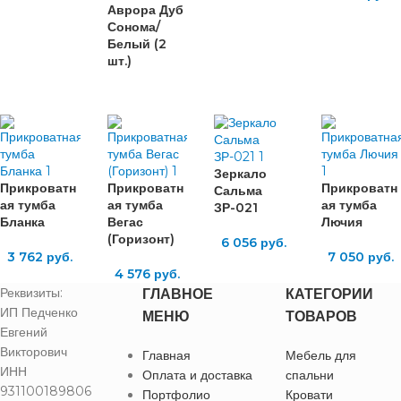
Аврора Дуб
Сонома/
Белый (2
шт.)
Зеркало
Прикроватн
Прикроватн
Прикроватн
Сальма
ая тумба
ая тумба
ая тумба
ЗР-021
Бланка
Вегас
Лючия
(Горизонт)
6 056
руб.
3 762
руб.
7 050
руб.
4 576
руб.
Реквизиты:
ГЛАВНОЕ
КАТЕГОРИИ
ИП Педченко
МЕНЮ
ТОВАРОВ
Евгений
Викторович
Главная
Мебель для
ИНН
Оплата и доставка
спальни
931100189806
Портфолио
Кровати