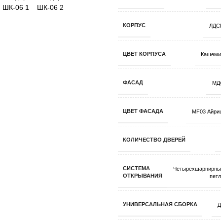
КОРПУС
ЛДС
ЦВЕТ КОРПУСА
Кашеми
ФАСАД
МД
ЦВЕТ ФАСАДА
MF03 Айри
КОЛИЧЕСТВО ДВЕРЕЙ
СИСТЕМА
Четырёхшарнирны
ОТКРЫВАНИЯ
пет
УНИВЕРСАЛЬНАЯ СБОРКА
Д