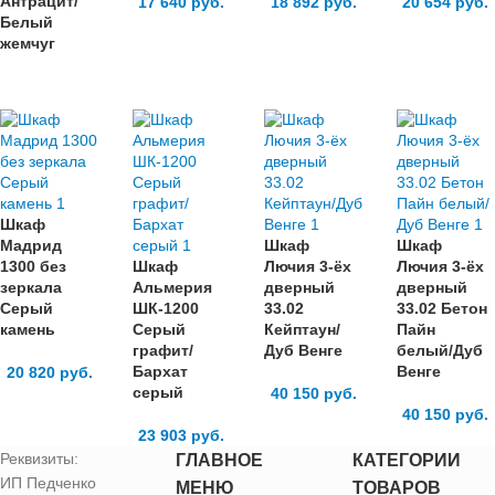
Антрацит/
17 640
руб.
18 892
руб.
20 654
руб.
Белый
жемчуг
Шкаф
Мадрид
Шкаф
Шкаф
1300 без
Шкаф
Лючия 3-ёх
Лючия 3-ёх
зеркала
Альмерия
дверный
дверный
Серый
ШК-1200
33.02
33.02 Бетон
камень
Серый
Кейптаун/
Пайн
графит/
Дуб Венге
белый/Дуб
Бархат
Венге
20 820
руб.
серый
40 150
руб.
40 150
руб.
23 903
руб.
Реквизиты:
ГЛАВНОЕ
КАТЕГОРИИ
ИП Педченко
МЕНЮ
ТОВАРОВ