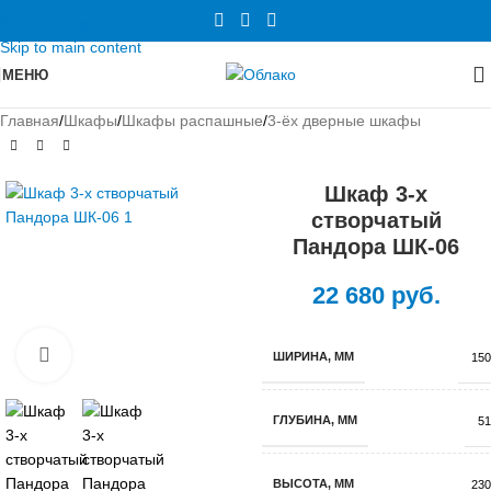
Skip to navigation
Skip to main content
МЕНЮ
Главная
/
Шкафы
/
Шкафы распашные
/
3-ёх дверные шкафы
Шкаф 3-х
створчатый
Пандора ШК-06
22 680
руб.
Нажмите, чтобы увеличить
ШИРИНА, ММ
150
ГЛУБИНА, ММ
51
ВЫСОТА, ММ
230