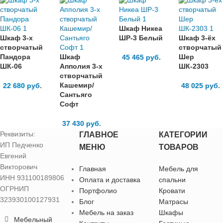
Шкаф Никеа
Шкаф 3-х
ШР-3 Белый
Шкаф 3-ёх
створчатый
створчатый
Пандора
Шкаф
Шер
45 465
руб.
ШК-06
Апполия 3-х
ШК-2303
створчатый
Кашемир/
22 680
руб.
48 025
руб.
Сантьяго
Софт
37 430
руб.
Реквизиты:
ГЛАВНОЕ
КАТЕГОРИИ
ИП Педченко
МЕНЮ
ТОВАРОВ
Евгений
Викторович
Главная
Мебель для
ИНН 931100189806
Оплата и доставка
спальни
ОГРНИП
Портфолио
Кровати
323930100127931
Блог
Матрасы
Мебель на заказ
Шкафы
Мебельный