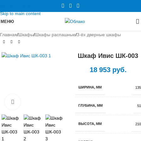
Skip to navigation
Skip to main content
МЕНЮ
Главная
/
Шкафы
/
Шкафы распашные
/
3-ёх дверные шкафы
Шкаф Ивис ШК-003
18 953
руб.
ШИРИНА, ММ
135
Нажмите, чтобы увеличить
ГЛУБИНА, ММ
51
ВЫСОТА, ММ
210