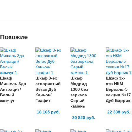
Похожие
Шкаф
Шкаф 3-ёх
Шкаф
Шкаф 3х-
Мишель 3дв
створчатый
Мадрид
ств НКМ
Антрацит/
Вегас Дуб
1300 без
Версаль-5
Белый
Каньон/
зеркала
секция №17
жемчуг
Графит
Серый
Дуб Баррик
камень
18 165
руб.
22 338
руб.
20 820
руб.