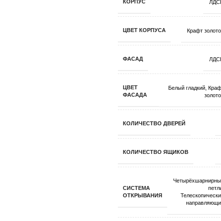
КОРПУС
ЛДС
ЦВЕТ КОРПУСА
Крафт золот
ФАСАД
ЛДС
ЦВЕТ
Белый гладкий
,
Краф
ФАСАДА
золот
КОЛИЧЕСТВО ДВЕРЕЙ
КОЛИЧЕСТВО ЯЩИКОВ
Четырёхшарнирны
СИСТЕМА
петл
ОТКРЫВАНИЯ
Телескопическ
направляющи