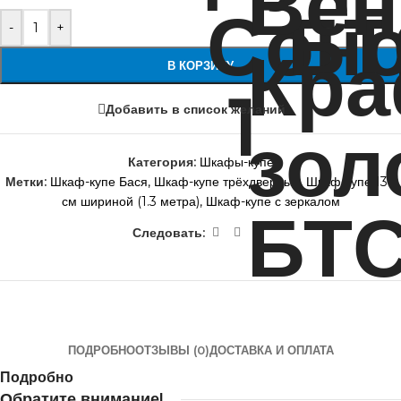
-
+
В КОРЗИНУ
Добавить в список желаний
Категория:
Шкафы-купе
Метки:
Шкаф-купе Бася
,
Шкаф-купе трёхдверный
,
Шкаф-купе 130
см шириной (1.3 метра)
,
Шкаф-купе с зеркалом
Следовать:
ПОДРОБНО
ОТЗЫВЫ (0)
ДОСТАВКА И ОПЛАТА
Подробно
Обратите внимание!