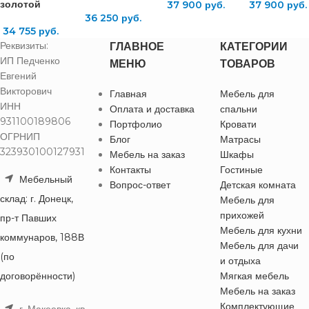
золотой
37 900
руб.
37 900
руб.
36 250
руб.
34 755
руб.
Реквизиты:
ГЛАВНОЕ
КАТЕГОРИИ
ИП Педченко
МЕНЮ
ТОВАРОВ
Евгений
Викторович
Главная
Мебель для
ИНН
Оплата и доставка
спальни
931100189806
Портфолио
Кровати
ОГРНИП
Блог
Матрасы
323930100127931
Мебель на заказ
Шкафы
Контакты
Гостиные
Мебельный
Вопрос-ответ
Детская комната
склад: г. Донецк,
Мебель для
прихожей
пр-т Павших
Мебель для кухни
коммунаров, 188В
Мебель для дачи
(по
и отдыха
договорённости)
Мягкая мебель
Мебель на заказ
Комплектующие
г. Макеевка, кв-