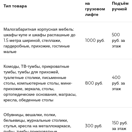
на
Подъём
Тип товара
грузовом
ручной
лифте
Малогабаритная корпусная мебель:
шкафы-купе и шкафы распашные до
500
1.5 метра шириной, стеллажи,
1000 руб.
руб. за
гардеробные, прихожие, гостиные
этаж
малые
Комоды, ТВ-тумбы, прикроватные
тумбы, тумбы для прихожей,
туалетные столики, письменные
400
столы, компьютерные столы, мини-
800 руб.
руб. за
прихожие, зеркала, столы,
этаж
ортопедические основания, матрасы,
кресла, обеденные столы
Обувницы, вешалки, полки,
бельевицы, журнальные столики,
150 руб.
стулья, кресла на металлокаркасе,
300 руб.
за этаж
пуфы, тумбы прикроватные,