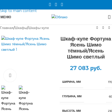
Skip to navigation
Skip to main content
МЕНЮ
Главная
/
Шкафы
/
Шкафы-купе
Шкаф-купе Фортуна
Ясень Шимо
тёмный/Ясень
Шимо светлый
27 083
руб.
Нажмите, чтобы увеличить
ШИРИНА, ММ
17
ГЛУБИНА, ММ
60
ВЫСОТА, ММ
21