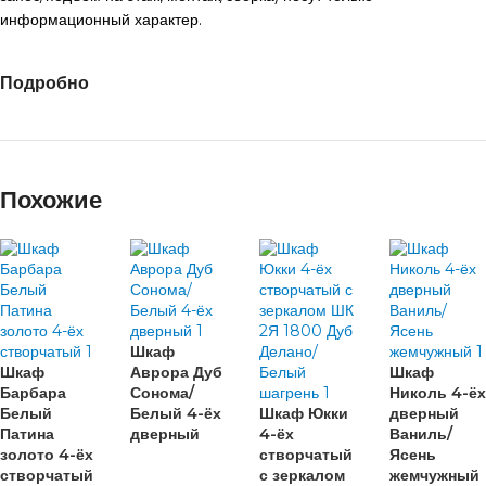
информационный характер.
Подробно
Похожие
Шкаф
Шкаф
Аврора Дуб
Шкаф
Барбара
Сонома/
Николь 4-ёх
Белый
Белый 4-ёх
Шкаф Юкки
дверный
Патина
дверный
4-ёх
Ваниль/
золото 4-ёх
створчатый
Ясень
створчатый
с зеркалом
жемчужный