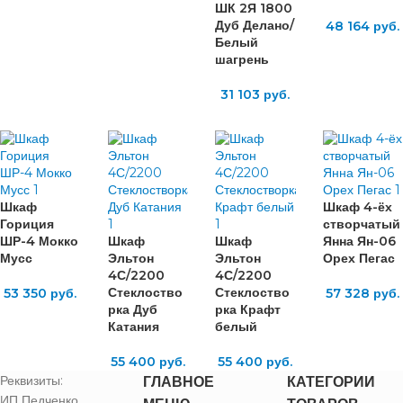
ШК 2Я 1800
Дуб Делано/
48 164
руб.
Белый
шагрень
31 103
руб.
Шкаф
Шкаф 4-ёх
Гориция
створчатый
ШР-4 Мокко
Шкаф
Шкаф
Янна Ян-06
Мусс
Эльтон
Эльтон
Орех Пегас
4С/2200
4С/2200
Стеклоство
Стеклоство
53 350
руб.
57 328
руб.
рка Дуб
рка Крафт
Катания
белый
55 400
руб.
55 400
руб.
Реквизиты:
ГЛАВНОЕ
КАТЕГОРИИ
ИП Педченко