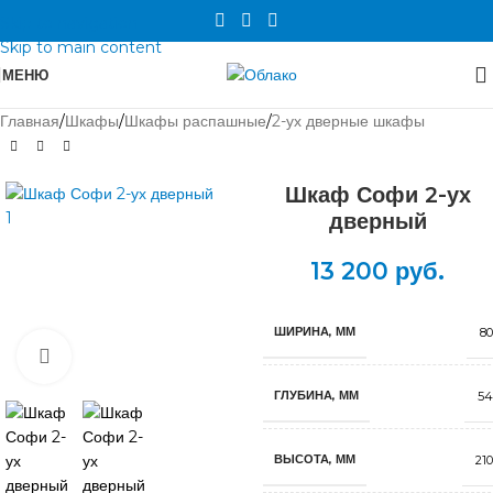
Skip to navigation
Skip to main content
МЕНЮ
Главная
/
Шкафы
/
Шкафы распашные
/
2-ух дверные шкафы
Шкаф Софи 2-ух
дверный
13 200
руб.
ШИРИНА, ММ
80
Нажмите, чтобы увеличить
ГЛУБИНА, ММ
54
ВЫСОТА, ММ
21