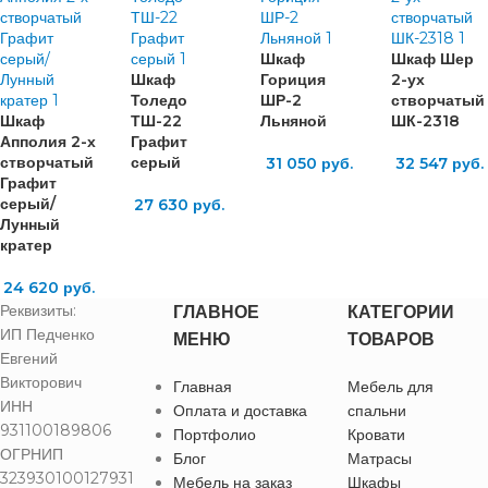
Шкаф
Шкаф Шер
Шкаф
Гориция
2-ух
Толедо
ШР-2
створчатый
Шкаф
ТШ-22
Льняной
ШК-2318
Апполия 2-х
Графит
створчатый
серый
31 050
руб.
32 547
руб.
Графит
серый/
27 630
руб.
Лунный
кратер
24 620
руб.
Реквизиты:
ГЛАВНОЕ
КАТЕГОРИИ
ИП Педченко
МЕНЮ
ТОВАРОВ
Евгений
Викторович
Главная
Мебель для
ИНН
Оплата и доставка
спальни
931100189806
Портфолио
Кровати
ОГРНИП
Блог
Матрасы
323930100127931
Мебель на заказ
Шкафы