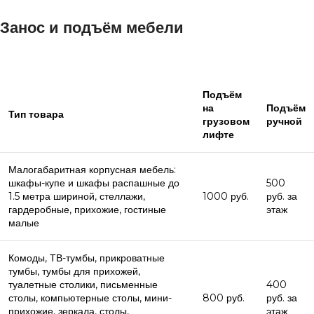
Занос и подъём мебели
Подъём
на
Подъём
Тип товара
грузовом
ручной
лифте
Малогабаритная корпусная мебель:
шкафы-купе и шкафы распашные до
500
1.5 метра шириной, стеллажи,
1000 руб.
руб. за
гардеробные, прихожие, гостиные
этаж
малые
Комоды, ТВ-тумбы, прикроватные
тумбы, тумбы для прихожей,
туалетные столики, письменные
400
столы, компьютерные столы, мини-
800 руб.
руб. за
прихожие, зеркала, столы,
этаж