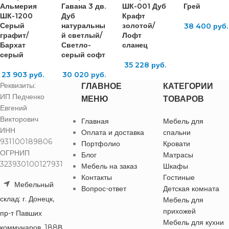
Альмерия
Гавана 3 дв.
ШК-001 Дуб
Грей
ШК-1200
Дуб
Крафт
Серый
натуральны
золотой/
38 400
руб.
графит/
й светлый/
Лофт
Бархат
Светло-
сланец
серый
серый софт
35 228
руб.
23 903
руб.
30 020
руб.
Реквизиты:
ГЛАВНОЕ
КАТЕГОРИИ
ИП Педченко
МЕНЮ
ТОВАРОВ
Евгений
Викторович
Главная
Мебель для
ИНН
Оплата и доставка
спальни
931100189806
Портфолио
Кровати
ОГРНИП
Блог
Матрасы
323930100127931
Мебель на заказ
Шкафы
Контакты
Гостиные
Мебельный
Вопрос-ответ
Детская комната
склад: г. Донецк,
Мебель для
прихожей
пр-т Павших
Мебель для кухни
коммунаров, 188В