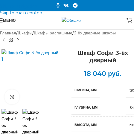
Skip to navigation
Skip to main content
МЕНЮ
Главная
/
Шкафы
/
Шкафы распашные
/
3-ёх дверные шкафы
Шкаф Софи 3-ёх
дверный
18 040
руб.
ШИРИНА, ММ
12
Нажмите, чтобы увеличить
ГЛУБИНА, ММ
54
ВЫСОТА, ММ
21