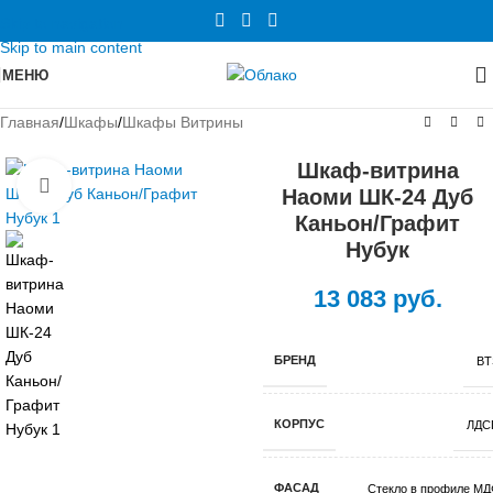
Skip to navigation
Skip to main content
МЕНЮ
Главная
/
Шкафы
/
Шкафы Витрины
Шкаф-витрина
Нажмите, чтобы увеличить
Наоми ШК-24 Дуб
Каньон/Графит
Нубук
13 083
руб.
БРЕНД
BT
КОРПУС
ЛДС
ФАСАД
Стекло в профиле МД