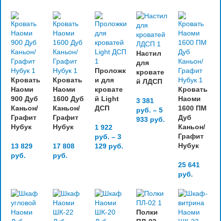
Настил
для
Проложк
кровате
Кровать
Кровать
и для
й ЛДСП
Наоми
Наоми
кровате
Кровать
900 Дуб
1600 Дуб
й Light
Наоми
3 381
Каньон/
Каньон/
ДСП
1600 ПМ
руб.
–
5
Графит
Графит
Дуб
933
руб.
Нубук
Нубук
Каньон/
1 922
Графит
руб.
–
3
Нубук
13 829
17 808
129
руб.
руб.
руб.
25 641
руб.
Полки