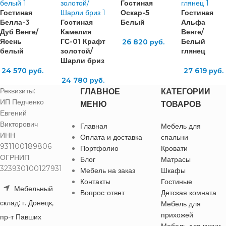
Гостиная
Гостиная
Оскар-5
Гостиная
Белла-3
Гостиная
Белый
Альфа
Дуб Венге/
Камелия
Венге/
Ясень
ГС-01 Крафт
Белый
26 820
руб.
белый
золотой/
глянец
Шарли бриз
24 570
руб.
27 619
руб.
24 780
руб.
Реквизиты:
ГЛАВНОЕ
КАТЕГОРИИ
ИП Педченко
МЕНЮ
ТОВАРОВ
Евгений
Викторович
Главная
Мебель для
ИНН
Оплата и доставка
спальни
931100189806
Портфолио
Кровати
ОГРНИП
Блог
Матрасы
323930100127931
Мебель на заказ
Шкафы
Контакты
Гостиные
Мебельный
Вопрос-ответ
Детская комната
склад: г. Донецк,
Мебель для
прихожей
пр-т Павших
Мебель для кухни