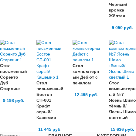
Чёрный/
кромка
Жёлтая
9 050
руб.
Стол
Стол
письменный
компьютерн
Соренто
ый Дебют с
Дуб
Стол
пеналом
Стол
Стирлинг
письменный
компьютерн
Бостон
ый №7
12 495
руб.
СП-001
Ясень Шимо
9 198
руб.
Крафт
тёмный/
серый/
Ясень Шимо
Кашемир
светлый
11 445
руб.
15 636
руб.
Реквизиты: