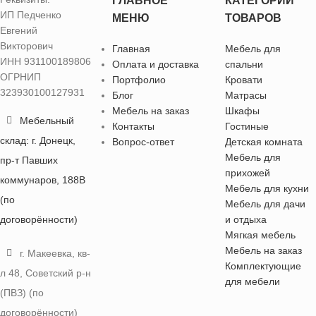
ГЛАВНОЕ
КАТЕГОРИИ
ИП Педченко
МЕНЮ
ТОВАРОВ
Евгений
Викторович
Главная
Мебель для
ИНН 931100189806
Оплата и доставка
спальни
ОГРНИП
Портфолио
Кровати
323930100127931
Блог
Матрасы
Мебель на заказ
Шкафы
Мебельный
Контакты
Гостиные
склад: г. Донецк,
Вопрос-ответ
Детская комната
Мебель для
пр-т Павших
прихожей
коммунаров, 188В
Мебель для кухни
(по
Мебель для дачи
договорённости)
и отдыха
Мягкая мебель
Мебель на заказ
г. Макеевка, кв-
Комплектующие
л 48, Советский р-н
для мебели
(ПВЗ) (по
договорённости)