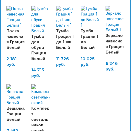
Полка
Тумба
Тумба
Зеркало
навесна
Тумба
Грация 1
Грация 1
навесно
я Грация
для
дв 1 ящ
дв
е Грация
Белый
обуви
Белый
Белый
Белый
Грация
Белый
2 181
11 326
10 025
6 246
руб.
руб.
руб.
руб.
14 713
руб.
Вешалка
Комплек
Грация
т
Белый
светиль
ников
синий
7 452