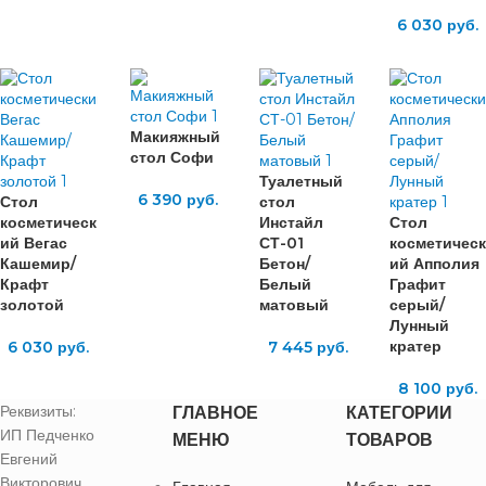
6 030
руб.
Макияжный
стол Софи
Туалетный
6 390
руб.
Стол
стол
косметическ
Инстайл
Стол
ий Вегас
СТ-01
косметическ
Кашемир/
Бетон/
ий Апполия
Крафт
Белый
Графит
золотой
матовый
серый/
Лунный
кратер
6 030
руб.
7 445
руб.
8 100
руб.
Реквизиты:
ГЛАВНОЕ
КАТЕГОРИИ
ИП Педченко
МЕНЮ
ТОВАРОВ
Евгений
Викторович