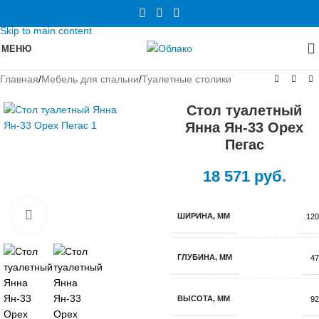
Skip to navigation
Skip to main content
МЕНЮ
Главная
/
Мебель для спальни
/
Туалетные столики
Стол туалетный
Янна Ян-33 Орех
Пегас
18 571
руб.
Нажмите, чтобы увеличить
ШИРИНА, ММ
120
ГЛУБИНА, ММ
47
ВЫСОТА, ММ
92