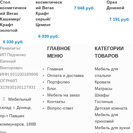
Стол
косметическ
Орех
косметическ
ий Вегас
Донской
7 048
руб.
ий Вегас
Крафт
Кашемир/
серый/
7 191
руб.
Крафт
Цемент
золотой
6 030
руб.
6 030
руб.
Реквизиты:
ГЛАВНОЕ
КАТЕГОРИИ
ИП Педченко
МЕНЮ
ТОВАРОВ
Евгений
Викторович
Главная
Мебель для
ИНН 931100189806
Оплата и доставка
спальни
ОГРНИП
Портфолио
Кровати
323930100127931
Блог
Матрасы
Мебель на заказ
Шкафы
Мебельный
Контакты
Гостиные
склад: г. Донецк,
Вопрос-ответ
Детская комната
Мебель для
пр-т Павших
прихожей
коммунаров, 188В
Мебель для кухни
(по