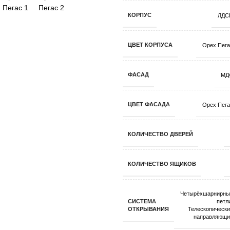
КОРПУС
ЛДС
ЦВЕТ КОРПУСА
Орех Пега
ФАСАД
МД
ЦВЕТ ФАСАДА
Орех Пега
КОЛИЧЕСТВО ДВЕРЕЙ
КОЛИЧЕСТВО ЯЩИКОВ
Четырёхшарнирны
СИСТЕМА
петл
ОТКРЫВАНИЯ
Телескопическ
направляющи