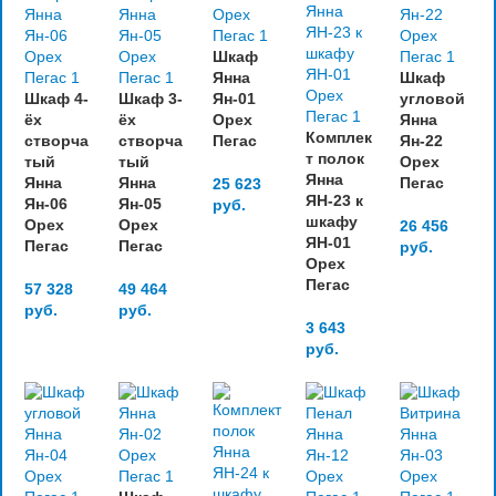
Шкаф
Янна
Шкаф
Шкаф 4-
Шкаф 3-
Ян-01
угловой
ёх
ёх
Орех
Янна
Комплек
створча
створча
Пегас
Ян-22
т полок
тый
тый
Орех
Янна
Янна
Янна
Пегас
25 623
ЯН-23 к
Ян-06
Ян-05
руб.
шкафу
Орех
Орех
26 456
ЯН-01
Пегас
Пегас
руб.
Орех
Пегас
57 328
49 464
руб.
руб.
3 643
руб.