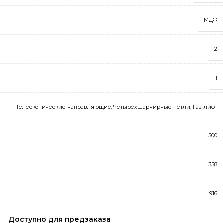
МДФ
2
1
Телескопические направляющие
,
Четырёхшарнирные петли
,
Газ-лифт
500
358
916
Доступно для предзаказа