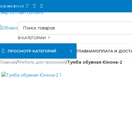
Skip to navigation
одписаться
Skip to main content
В КАТЕГОРИИ
ПРОСМОТР КАТЕГОРИЙ
ГЛАВНАЯ
ОПЛАТА И ДОСТ
Главная
/
Мебель для прихожей
/
Тумба обувная Юнона-2