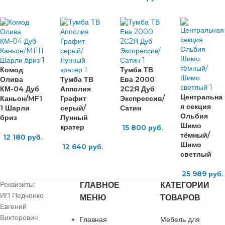
Комод
Тумба ТВ
Олива
Тумба ТВ
Ева 2000
КМ-04 Дуб
Апполия
2С2Я Дуб
Центральна
Каньон/MF1
Графит
Экспрессив/
я секция
1 Шарли
серый/
Сатин
Ольбия
бриз
Лунный
Шимо
кратер
15 800
руб.
тёмный/
12 180
руб.
Шимо
12 640
руб.
светлый
25 989
руб.
Реквизиты:
ГЛАВНОЕ
КАТЕГОРИИ
ИП Педченко
МЕНЮ
ТОВАРОВ
Евгений
Викторович
Главная
Мебель для