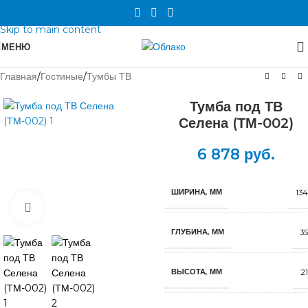
Skip to navigation
Skip to main content
МЕНЮ
Главная
/
Гостиные
/
Тумбы ТВ
Тумба под ТВ
Селена (ТМ-002)
6 878
руб.
ШИРИНА, ММ
134
Нажмите, чтобы увеличить
ГЛУБИНА, ММ
35
ВЫСОТА, ММ
2