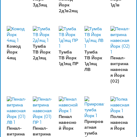
3д3ящ
Йорк
1д1в
2д1в2ящ
Комод
Тумба
Йорк
ТВ Йорк
Тумба
Тумба
4ящ
2д1ящ
ТВ Йорк
ТВ Йорк
Пенал-
1д1ящ ПР
1д1ящ
витрина
ЛВ
навесна
я Йорк
(02)
Пенал
Полка
Прикров
навесно
навесна
атная
Пенал-
Пенал-
й Йорк
я Йорк
тумба
витрина
витрина