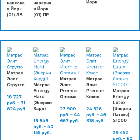
Йорк
навесна
навесна
я Йорк
я Йорк
(01) ЛВ
(01) ПР
Матрас
Элит
Матрас
Матрас
Струтто
Матрас
Элит
Элит
Energy
Premier
Premier
Матрас
Hard
Оптима
Кокос
Energy
18 727
(Энержи
Latex
руб.
–
31
Хард)
(Энержи
824
руб.
23 900
24 526
Латекс)
руб.
–
44
руб.
–
46
S1000
19 649
667
руб.
318
руб.
руб.
–
40
155
руб.
29 452
руб.
–
60