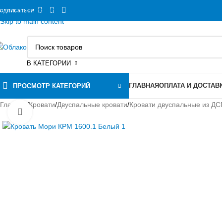
Skip to navigation
одписаться
Skip to main content
В КАТЕГОРИИ
ГЛАВНАЯ
ОПЛАТА И ДОСТАВ
ПРОСМОТР КАТЕГОРИЙ
Главная
/
Кровати
/
Двуспальные кровати
/
Кровати двуспальные из Д
Нажмите, чтобы увеличить