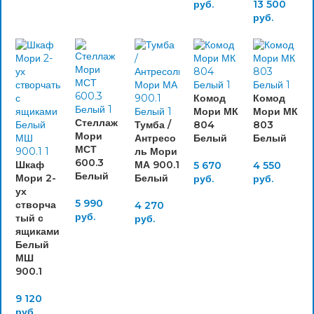
руб.
13 500
руб.
Комод
Комод
Мори МК
Мори МК
Стеллаж
Тумба /
804
803
Мори
Антресо
Белый
Белый
МСТ
ль Мори
600.3
Шкаф
МА 900.1
5 670
4 550
Белый
Мори 2-
Белый
руб.
руб.
ух
5 990
створча
4 270
руб.
тый с
руб.
ящиками
Белый
МШ
900.1
9 120
руб.