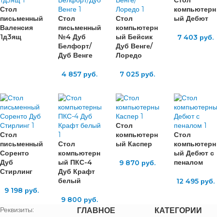
Стол
компьютерн
письменный
Стол
Стол
ый Дебют
Валенсия
письменный
компьютерн
1д3ящ
№4 Дуб
ый Бейсик
7 403
руб.
Белфорт/
Дуб Венге/
Дуб Венге
Лоредо
4 857
руб.
7 025
руб.
Стол
Стол
компьютерн
Стол
письменный
Стол
ый Каспер
компьютерн
Соренто
компьютерн
ый Дебют с
Дуб
ый ПКС-4
пеналом
9 870
руб.
Стирлинг
Дуб Крафт
белый
12 495
руб.
9 198
руб.
9 800
руб.
Реквизиты:
ГЛАВНОЕ
КАТЕГОРИИ