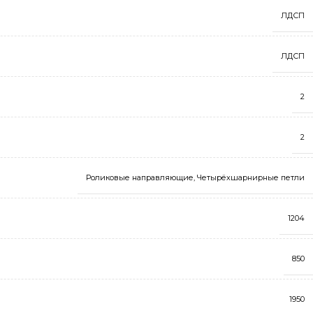
ЛДСП
ЛДСП
2
2
Роликовые направляющие
,
Четырёхшарнирные петли
1204
850
1950