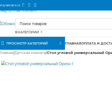
Skip to navigation
одписаться
Skip to main content
В КАТЕГОРИИ
ПРОСМОТР КАТЕГОРИЙ
ГЛАВНАЯ
ОПЛАТА И ДОСТ
Главная
/
Детская комната
/
Стол угловой универсальный Ор