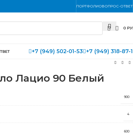
ПОРТФОЛИО
ВОПРОС-ОТВЕТ
0
РУ
+7 (949) 502-01-53
+7 (949) 318-87-
ТВЕТ
ло Лацио 90 Белый
900
4
600