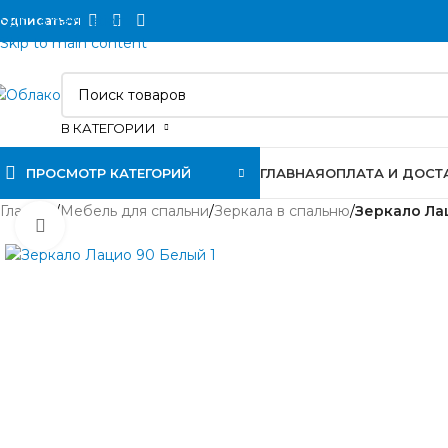
Skip to navigation
одписаться
Skip to main content
В КАТЕГОРИИ
ПРОСМОТР КАТЕГОРИЙ
ГЛАВНАЯ
ОПЛАТА И ДОСТ
Главная
/
Мебель для спальни
/
Зеркала в спальню
/
Зеркало Ла
Нажмите, чтобы увеличить