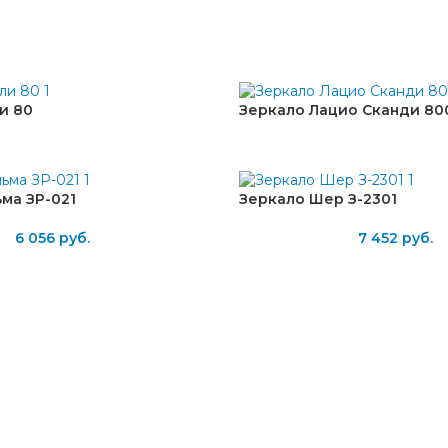
и 80
Зеркало Лацио Сканди 80
ма ЗР-021
Зеркало Шер З-2301
6 056
руб.
7 452
руб.