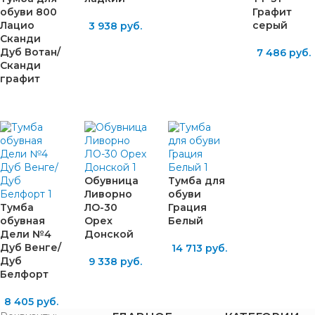
обуви 800
Графит
Лацио
серый
3 938
руб.
Сканди
Дуб Вотан/
7 486
руб.
Сканди
графит
Обувница
Тумба для
Ливорно
обуви
Тумба
ЛО-30
Грация
обувная
Орех
Белый
Дели №4
Донской
Дуб Венге/
14 713
руб.
Дуб
9 338
руб.
Белфорт
8 405
руб.