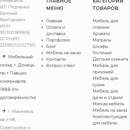
Реквизиты:
ГЛАВНОЕ
КАТЕГОРИИ
ИП Педченко
МЕНЮ
ТОВАРОВ
Евгений
Викторович
Главная
Мебель для
ИНН
Оплата и
спальни
931100189806
доставка
Кровати
ОГРНИП
Портфолио
Матрасы
323930100127931
Блог
Шкафы
Мебель на заказ
Гостиные
Мебельный
Контакты
Детская комната
склад: г. Донецк,
Вопрос-ответ
Мебель для
прихожей
пр-т Павших
Мебель для
коммунаров,
кухни
188В (по
Мебель для
договорённости)
дачи и отдыха
Мягкая мебель
Мебель на заказ
г. Макеевка,
Комплектующие
кв-л 48,
для мебели
Советский р-н