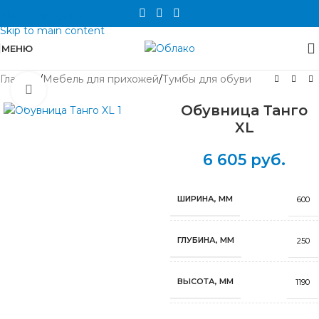
Skip to navigation
Skip to main content
МЕНЮ
Главная
/
Мебель для прихожей
/
Тумбы для обуви
Нажмите, чтобы увеличить
Обувница Танго
XL
6 605
руб.
ШИРИНА, ММ
600
ГЛУБИНА, ММ
250
ВЫСОТА, ММ
1190