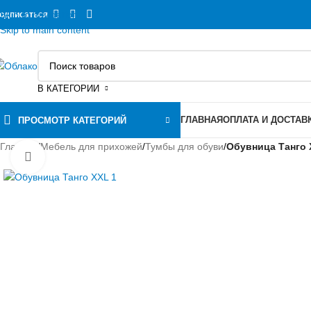
Skip to navigation
одписаться
Skip to main content
В КАТЕГОРИИ
ГЛАВНАЯ
ОПЛАТА И ДОСТАВ
ПРОСМОТР КАТЕГОРИЙ
Главная
/
Мебель для прихожей
/
Тумбы для обуви
/
Обувница Танго 
Нажмите, чтобы увеличить