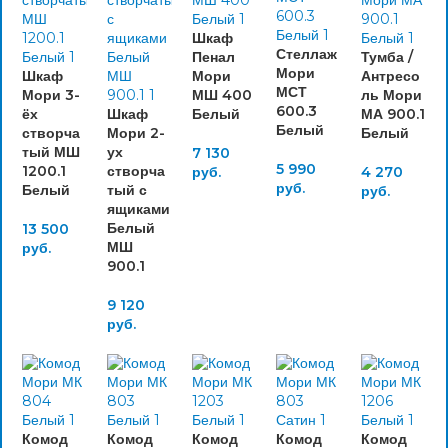
Шкаф
Стеллаж
Пенал
Тумба /
Мори
Шкаф
Мори
Антресо
МСТ
Мори 3-
МШ 400
ль Мори
600.3
ёх
Шкаф
Белый
МА 900.1
Белый
створча
Мори 2-
Белый
тый МШ
ух
7 130
5 990
1200.1
створча
руб.
4 270
руб.
Белый
тый с
руб.
ящиками
Белый
13 500
МШ
руб.
900.1
9 120
руб.
Комод
Комод
Комод
Комод
Комод