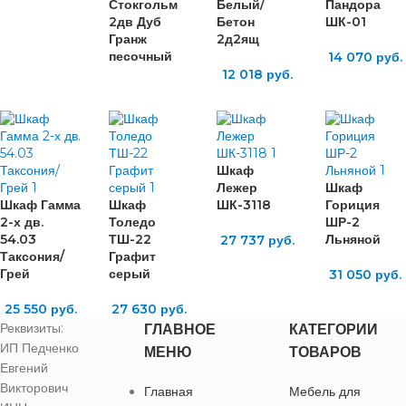
Стокгольм
Белый/
Пандора
2дв Дуб
Бетон
ШК-01
Гранж
2д2ящ
песочный
14 070
руб.
12 018
руб.
Шкаф
Лежер
Шкаф
Шкаф Гамма
Шкаф
ШК-3118
Гориция
2-х дв.
Толедо
ШР-2
54.03
ТШ-22
Льняной
27 737
руб.
Таксония/
Графит
Грей
серый
31 050
руб.
25 550
руб.
27 630
руб.
Реквизиты:
ГЛАВНОЕ
КАТЕГОРИИ
ИП Педченко
МЕНЮ
ТОВАРОВ
Евгений
Викторович
Главная
Мебель для