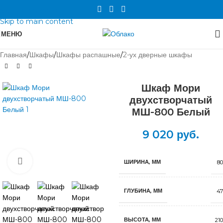
Skip to navigation
Skip to main content
МЕНЮ
Главная
/
Шкафы
/
Шкафы распашные
/
2-ух дверные шкафы
Шкаф Мори
двухстворчатый
МШ-800 Белый
9 020
руб.
Нажмите, чтобы увеличить
ШИРИНА, ММ
80
ГЛУБИНА, ММ
47
ВЫСОТА, ММ
21