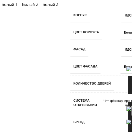
КОРПУС
ЛДС
ЦВЕТ КОРПУСА
Белы
ФАСАД
ЛДС
ЦВЕТ ФАСАДА
Белы
КОЛИЧЕСТВО ДВЕРЕЙ
СИСТЕМА
Четырёхшарнирны
ОТКРЫВАНИЯ
пет
БРЕНД
ДС