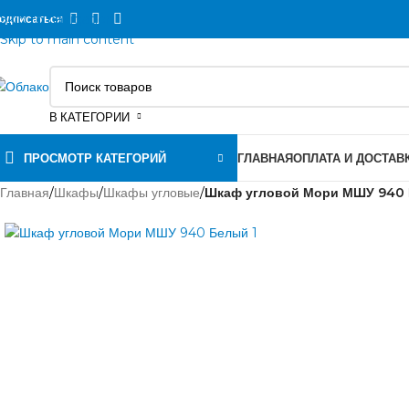
Skip to navigation
одписаться
Skip to main content
В КАТЕГОРИИ
ПРОСМОТР КАТЕГОРИЙ
ГЛАВНАЯ
ОПЛАТА И ДОСТАВ
Главная
/
Шкафы
/
Шкафы угловые
/
Шкаф угловой Мори МШУ 940