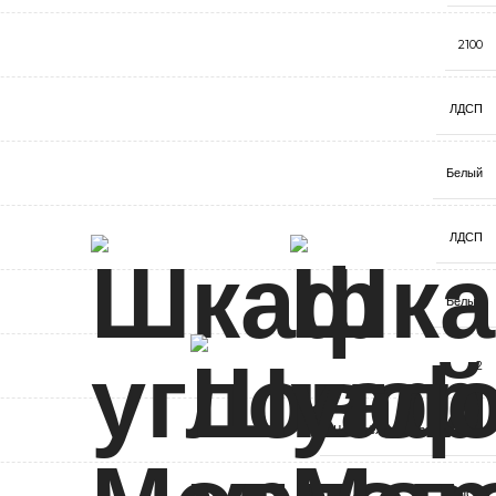
2100
ЛДСП
Белый
ЛДСП
Белый
2
Четырёхшарнирные петли
ДСВ