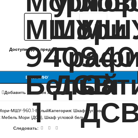
Доступно для предзаказа
В КОРЗИНУ
Добавить в список желаний
Мори-МШУ-960.1-Белый
Категория:
Шкафы угловые
:
Мебель Мори (ДСВ)
,
Шкаф угловой белый
Следовать: