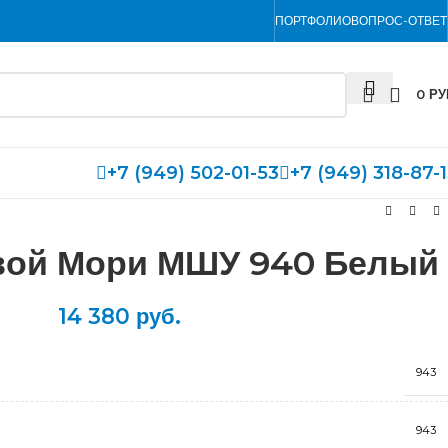
ПОРТФОЛИО
ВОПРОС-ОТВЕТ
0
РУ
+7 (949) 502-01-53
+7 (949) 318-87-
вой Мори МШУ 940 Белый
14 380
руб.
943
943