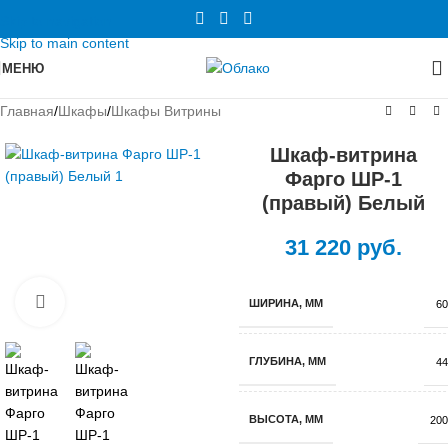
Skip to navigation
Skip to main content
МЕНЮ
Главная
/
Шкафы
/
Шкафы Витрины
Шкаф-витрина
Фарго ШР-1
(правый) Белый
31 220
руб.
Нажмите, чтобы увеличить
ШИРИНА, ММ
60
ГЛУБИНА, ММ
44
ВЫСОТА, ММ
200