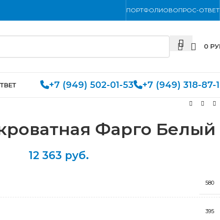
ПОРТФОЛИО
ВОПРОС-ОТВЕТ
0
РУ
+7 (949) 502-01-53
+7 (949) 318-87-
ТВЕТ
кроватная Фарго Белый
12 363
руб.
580
395