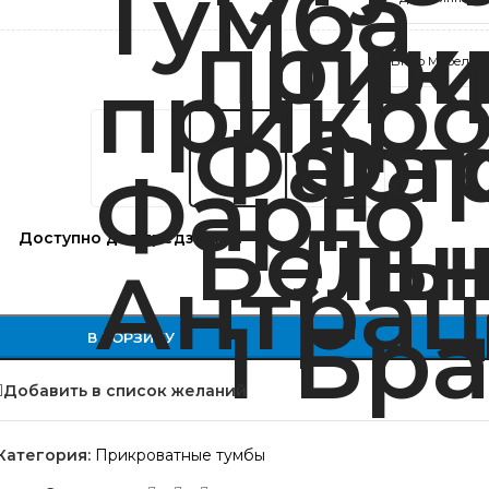
Bravo Мебель
Доступно для предзаказа
В КОРЗИНУ
Добавить в список желаний
Категория:
Прикроватные тумбы