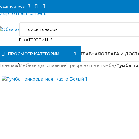
Skip to navigation
одписаться
Skip to main content
В КАТЕГОРИИ
ПРОСМОТР КАТЕГОРИЙ
ГЛАВНАЯ
ОПЛАТА И ДОСТ
Главная
/
Мебель для спальни
/
Прикроватные тумбы
/
Тумба пр