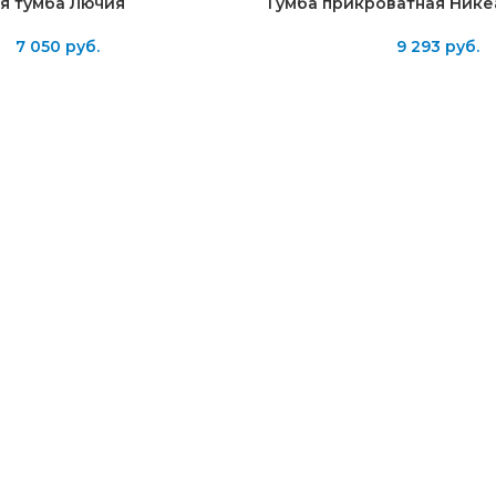
я тумба Лючия
Тумба прикроватная Нике
7 050
руб.
9 293
руб.